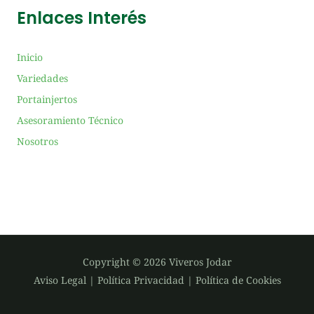
o
r
i
Enlaces Interés
k
a
n
m
Inicio
Variedades
Portainjertos
Asesoramiento Técnico
Nosotros
Copyright © 2026 Viveros Jodar
Aviso Legal
|
Política Privacidad
|
Política de Cookies