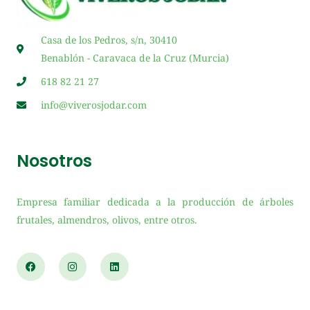
Casa de los Pedros, s/n, 30410
Benablón - Caravaca de la Cruz (Murcia)
618 82 21 27
info@viverosjodar.com
Nosotros
Empresa familiar dedicada a la producción de árboles
frutales, almendros, olivos, entre otros.
F
I
L
a
n
i
c
s
n
e
t
k
b
a
e
o
g
d